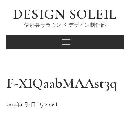
Skip
DESIGN SOLEIL
to
content
伊那谷サラウンド デザイン制作部
Menu
F-XIQaabMAAst3q
2024年6月5日
By
Soleil