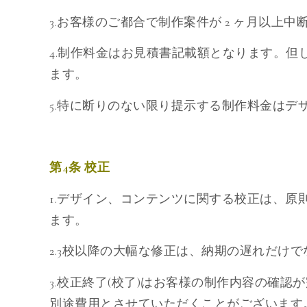
3.お客様のご都合で制作案件が 2 ヶ月以
4.制作料金はお見積書記載額となります。
ます。
5.特に断りのない限り提示する制作料金はデ
第4条 校正
1.デザイン、コンテンツに関する校正は、原則
ます。
2.3校以降の大幅な修正は、納期の遅れだけ
3.校正終了(校了)はお客様の制作内容の確
別途費用とさせていただくことがございます