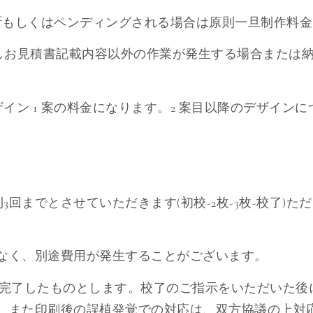
上中断もしくはペンディングされる場合は原則一旦制作料
但しお見積書記載内容以外の作業が発生する場合または
ザイン 1 案の料金になります。2 案目以降のデザイン
3回までとさせていただきます(初校-2枚-3枚-校了)
でなく、別途費用が発生することがございます。
認が完了したものとします。校了のご指示をいただいた
。また印刷後の誤植発覚での対応は、双方協議の上対