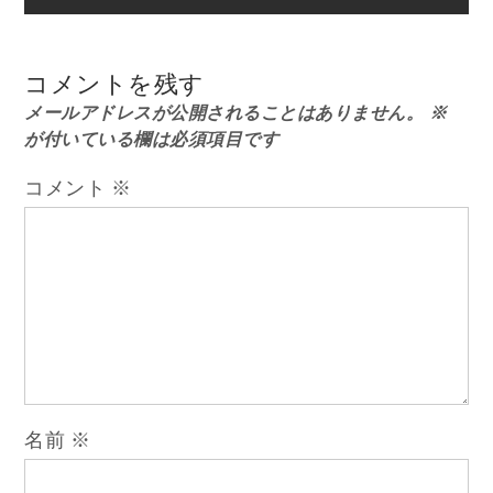
稿
ナ
コメントを残す
メールアドレスが公開されることはありません。
※
ビ
が付いている欄は必須項目です
ゲ
コメント
※
ー
シ
ョ
ン
名前
※