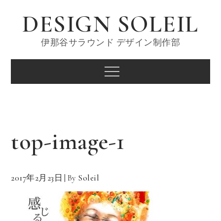
Skip
DESIGN SOLEIL
to
content
伊那谷サラウンド デザイン制作部
Menu
top-image-1
2017年2月23日
By
Soleil