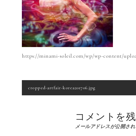
https://minami-soleil.com/wp/wp-content/uploa
投
cropped-artfair-korea201706.jpg
稿
コメントを残
ナ
メールアドレスが公開され