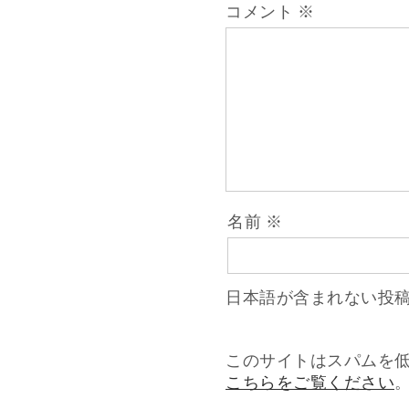
ビ
コメント
※
ゲ
ー
シ
ョ
名前
※
ン
日本語が含まれない投
このサイトはスパムを低減
こちらをご覧ください