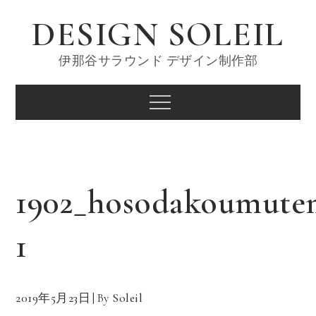
Skip
DESIGN SOLEIL
to
content
伊那谷サラウンド デザイン制作部
Menu
1902_hosodakoumute
1
2019年5月23日
By
Soleil